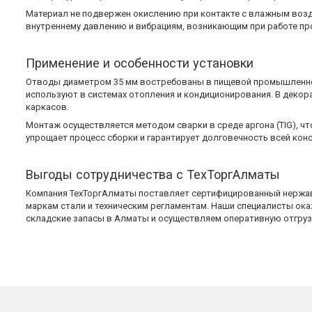
Материал не подвержен окислению при контакте с влажным возд
внутреннему давлению и вибрациям, возникающим при работе п
Применение и особенности установки
Отводы диаметром 35 мм востребованы в пищевой промышленнос
используют в системах отопления и кондиционирования. В деко
каркасов.
Монтаж осуществляется методом сварки в среде аргона (TIG), ч
упрощает процесс сборки и гарантирует долговечность всей конс
Выгоды сотрудничества с ТехТоргАлматы
Компания ТехТоргАлматы поставляет сертифицированный нержав
маркам стали и техническим регламентам. Наши специалисты ок
складские запасы в Алматы и осуществляем оперативную отгрузк