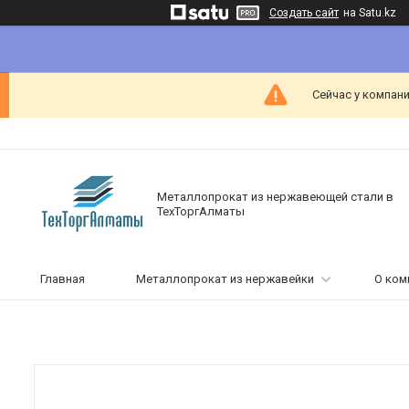
Создать сайт
на Satu.kz
Сейчас у компани
Металлопрокат из нержавеющей стали в
ТехТоргАлматы
Главная
Металлопрокат из нержавейки
О ком