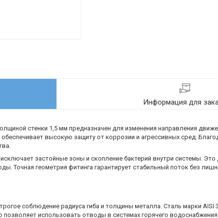
Информация для зак
олщиной стенки 1,5 мм предназначен для изменения направления движ
что обеспечивает высокую защиту от коррозии и агрессивных сред. Бла
тва.
 исключает застойные зоны и скопление бактерий внутри системы. Это
ы. Точная геометрия фитинга гарантирует стабильный поток без лишн
трогое соблюдение радиуса гиба и толщины металла. Сталь марки AISI 
то позволяет использовать отводы в системах горячего водоснабжения 