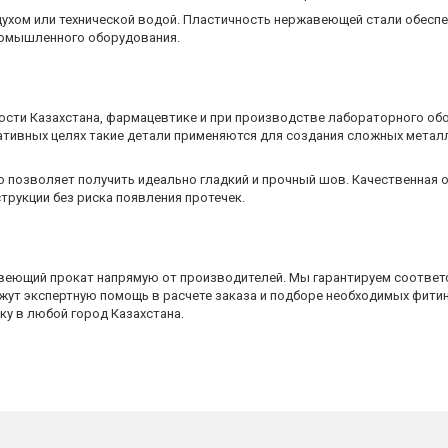
ухом или технической водой. Пластичность нержавеющей стали обеспе
ромышленного оборудования.
ти Казахстана, фармацевтике и при производстве лабораторного обор
ративных целях такие детали применяются для создания сложных метал
то позволяет получить идеально гладкий и прочный шов. Качественная 
трукции без риска появления протечек.
еющий прокат напрямую от производителей. Мы гарантируем соответ
ажут экспертную помощь в расчете заказа и подборе необходимых фит
у в любой город Казахстана.