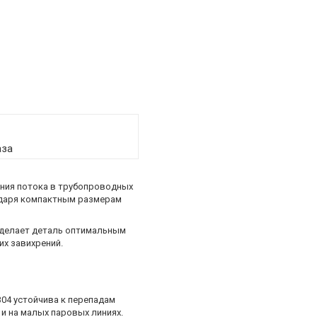
аза
ения потока в трубопроводных
годаря компактным размерам
 делает деталь оптимальным
их завихрений.
304 устойчива к перепадам
и на малых паровых линиях.