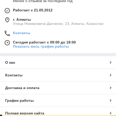
Менее 5 отзывов за последний год
Работает с 21.05.2012
г. Алматы
устойчивость к
универсальность
поверхность не
Улица Немировича-Данченко, 23, Алматы, Казахстан
агрессивным
использования
впитывает
моющим
загрязнения
Контакты
средствам
Сегодня работает с 09:00 до 18:00
Показать весь график работы
О нас
сталь –
эстетическая
гарантируют
качественный
привлекательнос
надежность
Контакты
высокопрочный
ть
стыков, высокую
материал
скорость
монтажа
Доставка и оплата
График работы
Выгоды покупки в нашем интернет-
Полная версия сайта
магазине