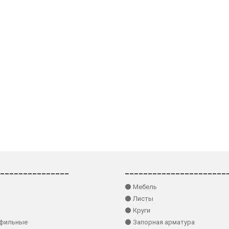
_______________
______________________
⚫ Мебель
⚫ Листы
⚫ Круги
офильные
⚫ Запорная арматура