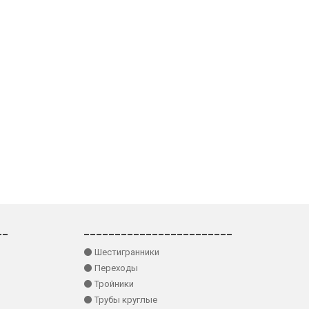
__
________________________
⚫ Шестигранники
⚫ Переходы
⚫ Тройники
⚫ Трубы круглые