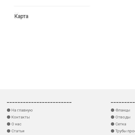
Карта
________________________
_________
⚫ На главную
⚫ Фланцы
⚫ Контакты
⚫ Отводы
⚫ О нас
⚫ Сетка
⚫ Статьи
⚫ Трубы пр