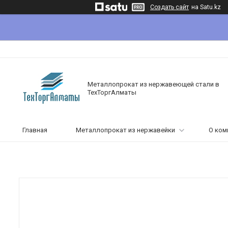
Создать сайт
на Satu.kz
Металлопрокат из нержавеющей стали в
ТехТоргАлматы
Главная
Металлопрокат из нержавейки
О ком