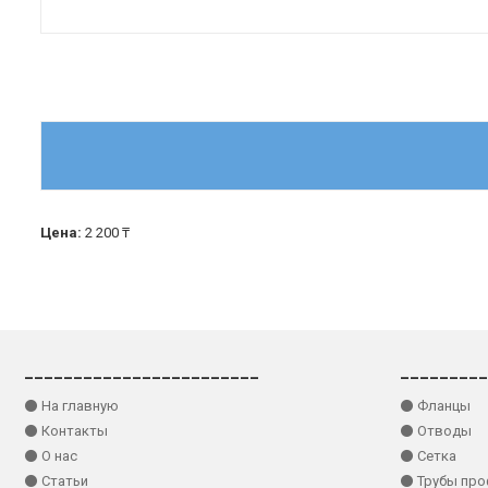
Цена:
2 200 ₸
________________________
_________
⚫ На главную
⚫ Фланцы
⚫ Контакты
⚫ Отводы
⚫ О нас
⚫ Сетка
⚫ Статьи
⚫ Трубы пр