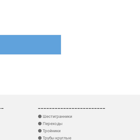
__
________________________
⚫ Шестигранники
⚫ Переходы
⚫ Тройники
⚫ Трубы круглые