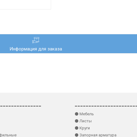
Информация для заказа
_______________
______________________
⚫ Мебель
⚫ Листы
⚫ Круги
офильные
⚫ Запорная арматура