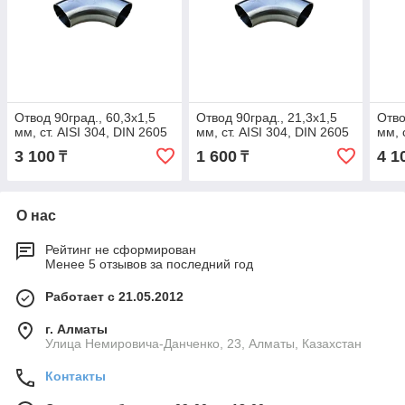
Отвод 90град., 60,3х1,5
Отвод 90град., 21,3х1,5
Отво
мм, ст. AISI 304, DIN 2605
мм, ст. AISI 304, DIN 2605
мм, 
3 100
1 600
4 1
₸
₸
О нас
Рейтинг не сформирован
Менее 5 отзывов за последний год
Работает с 21.05.2012
г. Алматы
Улица Немировича-Данченко, 23, Алматы, Казахстан
Контакты