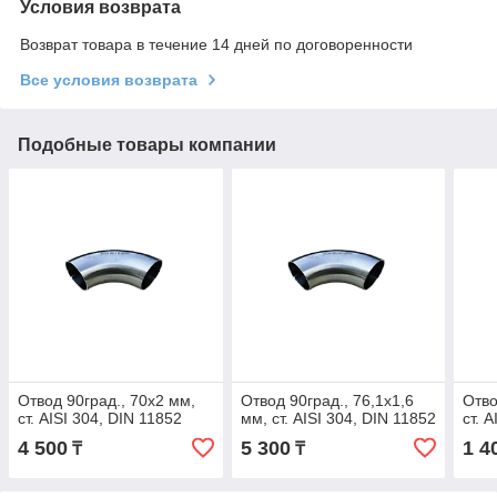
Условия возврата
Возврат товара в течение 14 дней по договоренности
Все условия возврата
Подобные товары компании
Отвод 90град., 70х2 мм,
Отвод 90град., 76,1х1,6
Отво
ст. AISI 304, DIN 11852
мм, ст. AISI 304, DIN 11852
ст. 
4 500
5 300
1 4
₸
₸