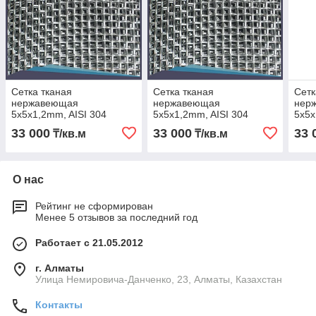
Сетка тканая
Сетка тканая
Сетк
нержавеющая
нержавеющая
нер
5x5x1,2mm, AISI 304
5x5x1,2mm, AISI 304
5x5x
00000007296 2
00000007296 1
000
33 000
33 000
33 
₸/кв.м
₸/кв.м
О нас
Рейтинг не сформирован
Менее 5 отзывов за последний год
Работает с 21.05.2012
г. Алматы
Улица Немировича-Данченко, 23, Алматы, Казахстан
Контакты