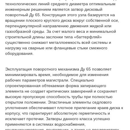
технологических линий среднего диаметра оптимальным
инженерным решением является затвор дисковый
поворотный Ду 65. Конструкция этого узла базируется на
вращении плоского круглого диска вокруг собственной оси,
перпендикулярной направлению движения жидкой или
газообразной среды. За счет малого веса и минимальной
строительной длины заслонки типа «баттерфляй»
существенно снижают металлоемкость всей системы и
нагрузку на сварные или фланцевые стыки смежного
оборудования.
Эксплуатация поворотного механизма Ду 65 позволяет
минимизировать время, необходимое для изменения
рабочих параметров магистрали. Специально
спроектированная обтекаемая форма запирающего
элемента не создает критических завихрений и сохраняет
высокую пропускную способность трубы при полностью
открытом положении. Эластичные элементы седлового
уплотнения обеспечивают плотное прилегание краев диска к
корпусу, что гарантирует абсолютную герметичность и
исключает протечки. Затворы данного класса успешно
применяются в системах водоснабжения,
кондиционирования, вентиляции, а также на предприятиях