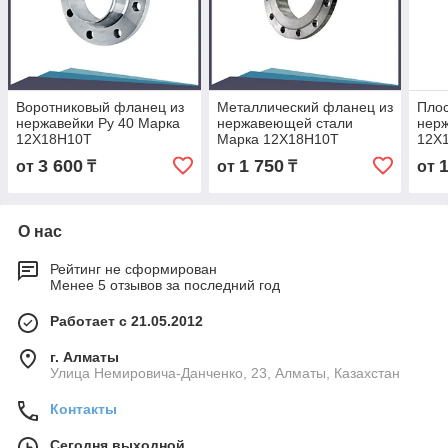
Воротниковый фланец из
Металлический фланец из
Плос
нержавейки Ру 40 Марка
нержавеющей стали
нерж
12Х18Н10Т
Марка 12Х18Н10Т
12Х
3 600
1 750
от
₸
от
₸
от
О нас
Рейтинг не сформирован
Менее 5 отзывов за последний год
Работает с 21.05.2012
г. Алматы
Улица Немировича-Данченко, 23, Алматы, Казахстан
Контакты
Сегодня выходной