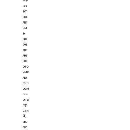
ме
ва
ет
на
ли
чи
е
оп
ре
де
ле
нн
ого
чис
ла
скв
озн
ых
отв
ер
сти
й,
ис
по