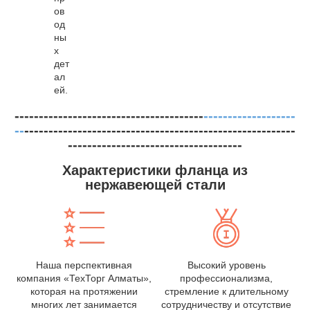
ов
од
ны
х
дет
ал
ей.
---------------------------------------
-------------------
--
--------------------------------------------------------
------------------------------------
Характеристики фланца из
нержавеющей стали
Наша перспективная
Высокий уровень
компания «ТехТорг Алматы»,
профессионализма,
которая на протяжении
стремление к длительному
многих лет занимается
сотрудничеству и отсутствие