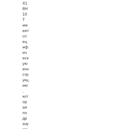
Х1
8Н
10
Т
им
еет
сп
ец
иф
ич
еск
ую
кон
стр
укц
ию
,
кот
ор
ая
по
др
азу