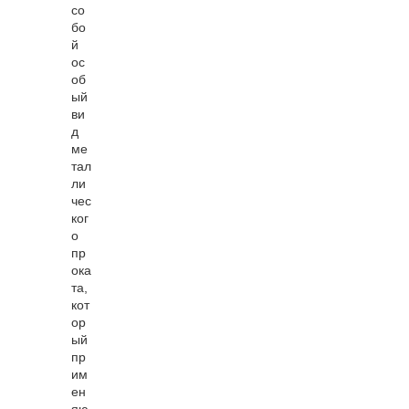
со
бо
й
ос
об
ый
ви
д
ме
тал
ли
чес
ког
о
пр
ока
та,
кот
ор
ый
пр
им
ен