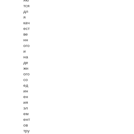
яю
тся
дл
я
кач
ест
ве
нн
ого
и
на
де
жн
ого
со
ед
ин
ен
ия
эл
ем
ент
ов
тру