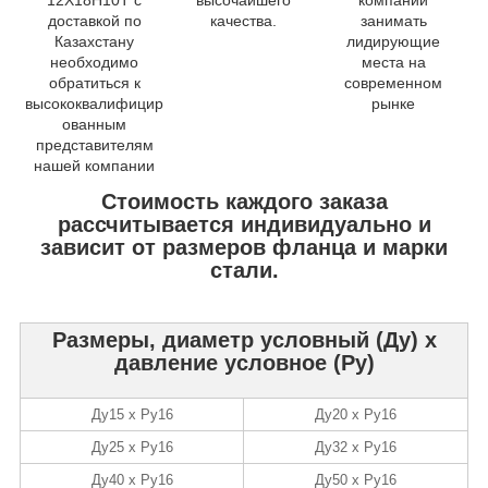
12Х18Н10Т с
высочайшего
компании
доставкой по
качества.
занимать
Казахстану
лидирующие
необходимо
места на
обратиться к
современном
высококвалифицир
рынке
ованным
представителям
нашей компании
Стоимость каждого заказа
рассчитывается индивидуально и
зависит от размеров фланца и марки
стали.
Размеры, диаметр условный (Ду) х
давление условное (Ру)
Ду15 х Ру16
Ду20 х Ру16
Ду25 х Ру16
Ду32 х Ру16
Ду40 х Ру16
Ду50 х Ру16