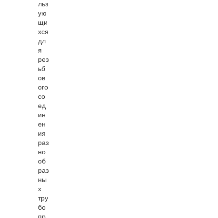
льз
ую
щи
хся
дл
я
рез
ьб
ов
ого
со
ед
ин
ен
ия
раз
но
об
раз
ны
х
тру
бо
пр