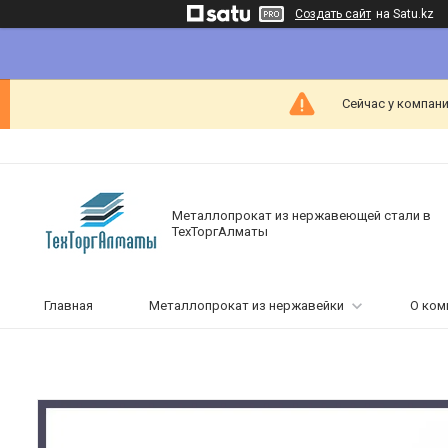
Создать сайт
на Satu.kz
Сейчас у компани
Металлопрокат из нержавеющей стали в
ТехТоргАлматы
Главная
Металлопрокат из нержавейки
О ком