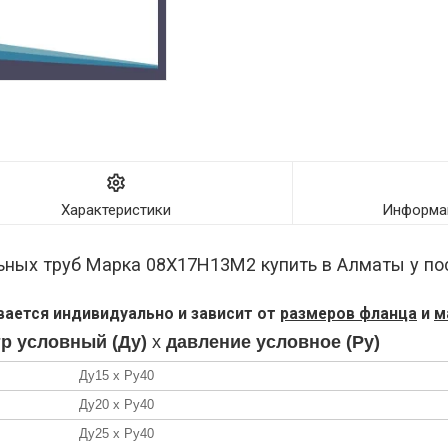
Характеристики
Информац
ных труб Марка 08Х17Н13М2 купить в Алматы у п
ается индивидуально и зависит от
размеров фланца
и
м
р условный (Ду)
х
давление условное (Ру)
Ду15 х Ру40
Ду20 х Ру40
Ду25 х Ру40