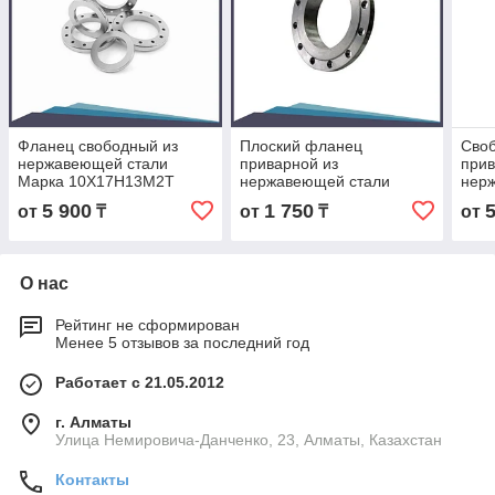
Фланец свободный из
Плоский фланец
Сво
нержавеющей стали
приварной из
прив
Марка 10Х17Н13М2Т
нержавеющей стали
нер
марка 12Х18Н10Т
Мар
5 900
1 750
от
₸
от
₸
от
О нас
Рейтинг не сформирован
Менее 5 отзывов за последний год
Работает с 21.05.2012
г. Алматы
Улица Немировича-Данченко, 23, Алматы, Казахстан
Контакты