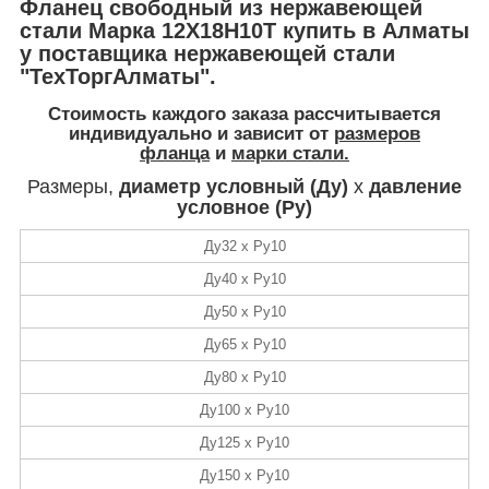
Фланец свободный из нержавеющей
стали Марка 12Х18Н10Т купить в Алматы
у поставщика нержавеющей стали
"ТехТоргАлматы".
Стоимость
каждого заказа рассчитывается
индивидуально и зависит от
размеров
фланца
и
марки стали.
Размеры,
диаметр условный (Ду)
х
давление
условное (Ру)
Ду32 х Ру10
Ду40 х Ру10
Ду50 х Ру10
Ду65 х Ру10
Ду80 х Ру10
Ду100 х Ру10
Ду125 х Ру10
Ду150 х Ру10