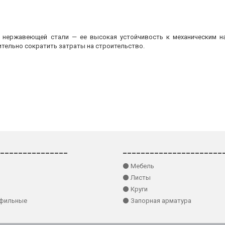
з нержавеющей стали — ее высокая устойчивость к механическим на
ительно сократить затраты на строительство.
_______________
______________________
⚫ Мебель
⚫ Листы
⚫ Круги
офильные
⚫ Запорная арматура