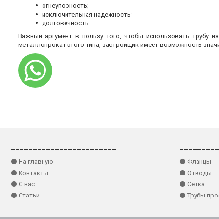
огнеупорность;
исключительная надежность;
долговечность.
Важный аргумент в пользу того, чтобы использовать трубу и
металлопрокат этого типа, застройщик имеет возможность знач
________________________
_________
⚫ На главную
⚫ Фланцы
⚫ Контакты
⚫ Отводы
⚫ О нас
⚫ Сетка
⚫ Статьи
⚫ Трубы пр