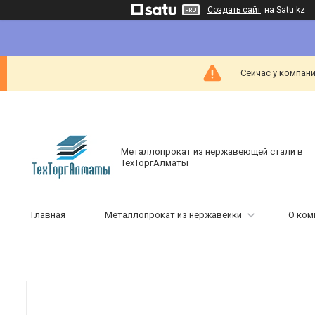
Создать сайт
на Satu.kz
Сейчас у компани
Металлопрокат из нержавеющей стали в
ТехТоргАлматы
Главная
Металлопрокат из нержавейки
О ком