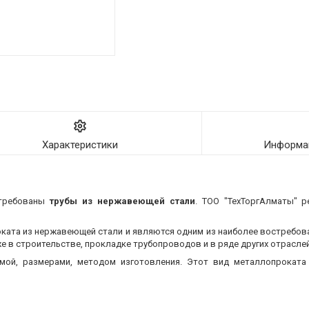
Характеристики
Информац
стребованы
трубы из нержавеющей стали
. ТОО "ТехТоргАлматы" р
оката из нержавеющей стали и являются одним из наиболее востребо
 в строительстве, прокладке трубопроводов и в ряде других отраслей
мой, размерами, методом изготовления.
Этот вид металлопроката 