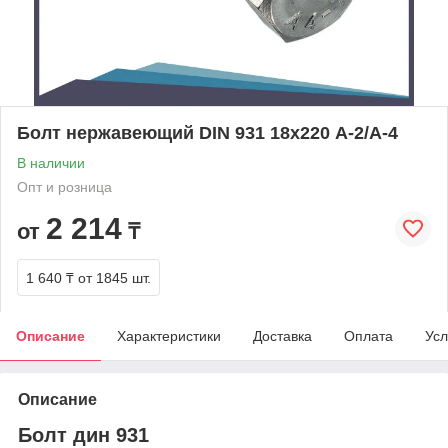
Болт нержавеющий DIN 931 18х220 A-2/A-4
В наличии
Опт и розница
2 214
от
₸
1 640 ₸
от 1845 шт.
Описание
Характеристики
Доставка
Оплата
Усл
Описание
Болт дин 931