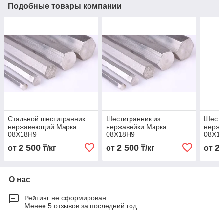
Подобные товары компании
Стальной шестигранник
Шестигранник из
Шест
нержавеющий Марка
нержавейки Марка
нер
08Х18Н9
08Х18Н9
08Х
2 500
2 500
от
₸/кг
от
₸/кг
от
О нас
Рейтинг не сформирован
Менее 5 отзывов за последний год