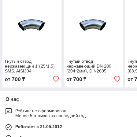
Гнутый отвод
Гнутый отвод
Гнут
нержавеющий 1"(25*1.5)
нержавеющий DN 200
нер
SMS, AISI304
(204*2мм), DIN2605,
(88.
AISI304
700
700
от
₸
от
₸
от
О нас
Рейтинг не сформирован
Менее 5 отзывов за последний год
Работает с 21.05.2012