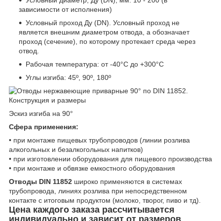
Условный диаметр, Ду (DN), мм: 10 - 200 (в
зависимости от исполнения)
Условный проход Ду (DN). Условный проход не
является внешним диаметром отвода, а обозначает
проход (сечение), по которому протекает среда через
отвод.
Рабочая температура: от -40°С до +300°С
Углы изгиба: 45º, 90º, 180º
Эскиз изгиба на 90°
Сфера применения:
• при монтаже пищевых трубопроводов (линии розлива
алкогольных и безалкогольных напитков)
• при изготовлении оборудования для пищевого производства
• при монтаже и обвязке емкостного оборудования
Отводы DIN 11852
широко применяются в системах
трубопро­вода, линиях розлива при непосредственном
контакте с итоговым продуктом (молоко, творог, пиво и тд).
Цена
каждого заказа рассчитывается
индивидуально и зависит от
размеров