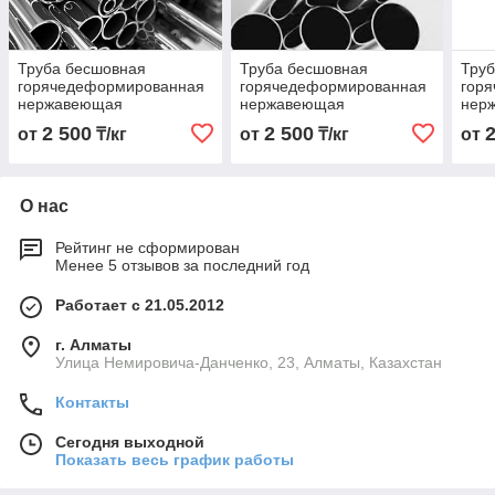
Труба бесшовная
Труба бесшовная
Тру
горячедеформированная
горячедеформированная
гор
нержавеющая
нержавеющая
нер
20х2,0х6000 Марка
42х2,0х6000 Марка
32х3
2 500
2 500
от
₸/кг
от
₸/кг
от
12Х18Н10Т
12Х18Н10Т
12Х
О нас
Рейтинг не сформирован
Менее 5 отзывов за последний год
Работает с 21.05.2012
г. Алматы
Улица Немировича-Данченко, 23, Алматы, Казахстан
Контакты
Сегодня выходной
Показать весь график работы