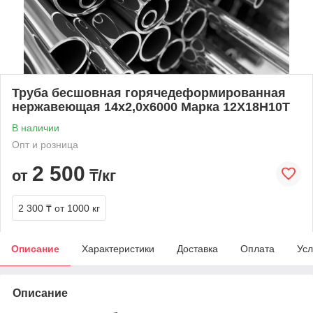
Труба бесшовная горячедеформированная
нержавеющая 14х2,0х6000 Марка 12Х18Н10Т
В наличии
Опт и розница
2 500
от
₸/кг
2 300 ₸
от 1000 кг
Описание
Характеристики
Доставка
Оплата
Усл
Описание