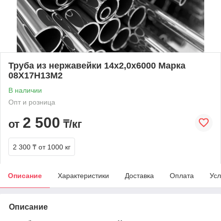
Труба из нержавейки 14х2,0х6000 Марка
08Х17Н13М2
В наличии
Опт и розница
2 500
от
₸/кг
2 300 ₸
от 1000 кг
Описание
Характеристики
Доставка
Оплата
Усл
Описание