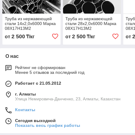
Труба из нержавеющей
Труба из нержавеющей
Тру
стали 14х2,0х6000 Марка
стали 28х2,0х6000 Марка
стал
08Х17Н13М2
08Х17Н13М2
08Х
2 500
2 500
от
₸/кг
от
₸/кг
от
О нас
Рейтинг не сформирован
Менее 5 отзывов за последний год
Работает с 21.05.2012
г. Алматы
Улица Немировича-Данченко, 23, Алматы, Казахстан
Контакты
Сегодня выходной
Показать весь график работы