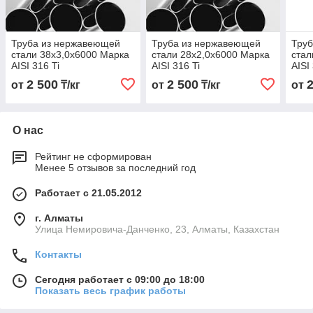
Труба из нержавеющей
Труба из нержавеющей
Тру
стали 38х3,0х6000 Марка
стали 28х2,0х6000 Марка
стал
AISI 316 Ti
AISI 316 Ti
AISI
2 500
2 500
от
₸/кг
от
₸/кг
от
О нас
Рейтинг не сформирован
Менее 5 отзывов за последний год
Работает с 21.05.2012
г. Алматы
Улица Немировича-Данченко, 23, Алматы, Казахстан
Контакты
Сегодня работает с 09:00 до 18:00
Показать весь график работы