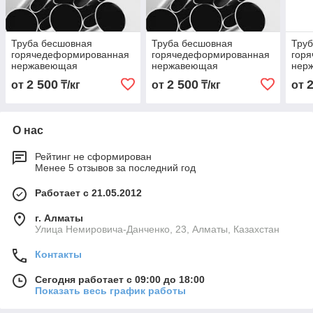
Труба бесшовная
Труба бесшовная
Тру
горячедеформированная
горячедеформированная
гор
нержавеющая
нержавеющая
нер
45х3,0х6000 Марка AISI
38х3,0х6000 Марка AISI
28х2
2 500
2 500
от
₸/кг
от
₸/кг
от
316 Ti
316 Ti
316 
О нас
Рейтинг не сформирован
Менее 5 отзывов за последний год
Работает с 21.05.2012
г. Алматы
Улица Немировича-Данченко, 23, Алматы, Казахстан
Контакты
Сегодня работает с 09:00 до 18:00
Показать весь график работы