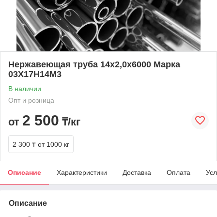
Нержавеющая труба 14х2,0х6000 Марка
03Х17Н14М3
В наличии
Опт и розница
2 500
от
₸/кг
2 300 ₸
от 1000 кг
Описание
Характеристики
Доставка
Оплата
Усл
Описание