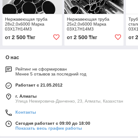
Нержавеющая труба
Нержавеющая труба
Тру
28х2,0х6000 Марка
25х2,0х6000 Марка
стал
03Х17Н14М3
03Х17Н14М3
03Х
2 500
2 500
от
₸/кг
от
₸/кг
от
О нас
Рейтинг не сформирован
Менее 5 отзывов за последний год
Работает с 21.05.2012
г. Алматы
Улица Немировича-Данченко, 23, Алматы, Казахстан
Контакты
Сегодня работает с 09:00 до 18:00
Показать весь график работы