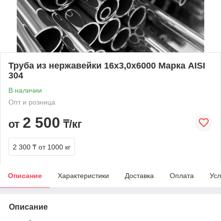
Труба из нержавейки 16х3,0х6000 Марка AISI
304
В наличии
Опт и розница
2 500
от
₸/кг
2 300 ₸
от 1000 кг
Описание
Характеристики
Доставка
Оплата
Усл
Описание