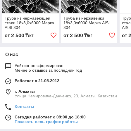
Труба из нержавеющей
Труба из нержавейки
Тру
стали 18х3,0х6000 Марка
18х3,0х6000 Марка AISI
стал
AISI 304
304
AISI
2 500
2 500
от
₸/кг
от
₸/кг
от
О нас
Рейтинг не сформирован
Менее 5 отзывов за последний год
Работает с 21.05.2012
г. Алматы
Улица Немировича-Данченко, 23, Алматы, Казахстан
Контакты
Сегодня работает с 09:00 до 18:00
Показать весь график работы