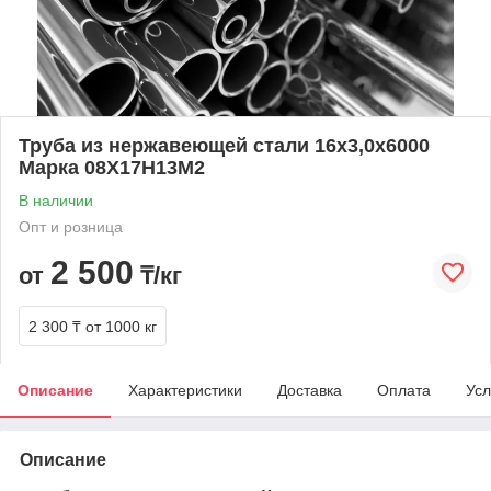
Труба из нержавеющей стали 16х3,0х6000
Марка 08Х17Н13М2
В наличии
Опт и розница
2 500
от
₸/кг
2 300 ₸
от 1000 кг
Описание
Характеристики
Доставка
Оплата
Усл
Описание