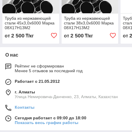
Труба из нержавеющей
Труба из нержавеющей
Тру
стали 45х3,0х6000 Марка
стали 38х3,0х6000 Марка
стал
08Х17Н13М2
08Х17Н13М2
08Х
2 500
2 500
от
₸/кг
от
₸/кг
от
О нас
Рейтинг не сформирован
Менее 5 отзывов за последний год
Работает с 21.05.2012
г. Алматы
Улица Немировича-Данченко, 23, Алматы, Казахстан
Контакты
Сегодня работает с 09:00 до 18:00
Показать весь график работы