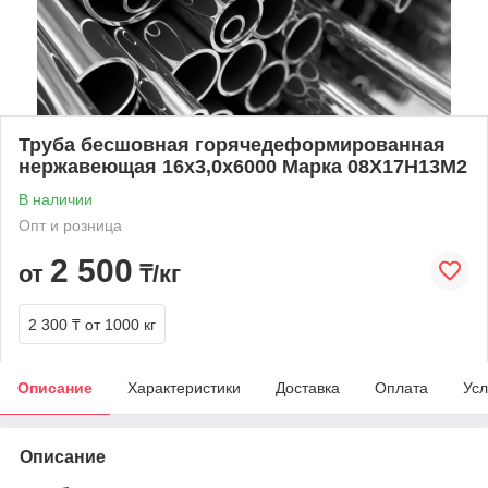
Труба бесшовная горячедеформированная
нержавеющая 16х3,0х6000 Марка 08Х17Н13М2
В наличии
Опт и розница
2 500
от
₸/кг
2 300 ₸
от 1000 кг
Описание
Характеристики
Доставка
Оплата
Усл
Описание