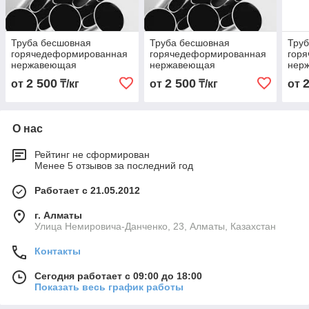
Труба бесшовная
Труба бесшовная
Тру
горячедеформированная
горячедеформированная
гор
нержавеющая
нержавеющая
нер
45х3,0х6000 Марка
38х3,0х6000 Марка
89х3
2 500
2 500
от
₸/кг
от
₸/кг
от
08Х17Н13М2
08Х17Н13М2
08Х
О нас
Рейтинг не сформирован
Менее 5 отзывов за последний год
Работает с 21.05.2012
г. Алматы
Улица Немировича-Данченко, 23, Алматы, Казахстан
Контакты
Сегодня работает с 09:00 до 18:00
Показать весь график работы