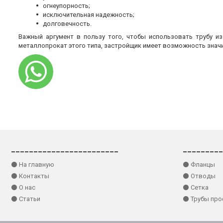
огнеупорность;
исключительная надежность;
долговечность.
Важный аргумент в пользу того, чтобы использовать трубу и
металлопрокат этого типа, застройщик имеет возможность знач
________________________
_________
⚫ На главную
⚫ Фланцы
⚫ Контакты
⚫ Отводы
⚫ О нас
⚫ Сетка
⚫ Статьи
⚫ Трубы пр