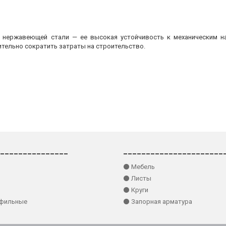
з нержавеющей стали — ее высокая устойчивость к механическим на
ительно сократить затраты на строительство.
_______________
______________________
⚫ Мебель
⚫ Листы
⚫ Круги
офильные
⚫ Запорная арматура