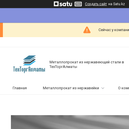
Создать сайт
на Satu.kz
Сейчас у компани
Металлопрокат из нержавеющей стали в
ТехТоргАлматы
Главная
Металлопрокат из нержавейки
О ком