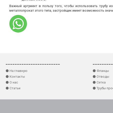
Важный аргумент в пользу того, чтобы использовать трубу и
металлопрокат этого типа, застройщик имеет возможность знач
________________________
_________
⚫ На главную
⚫ Фланцы
⚫ Контакты
⚫ Отводы
⚫ О нас
⚫ Сетка
⚫ Статьи
⚫ Трубы пр