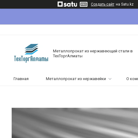
Создать сайт
на Satu.kz
Металлопрокат из нержавеющей стали в
ТехТоргАлматы
Главная
Металлопрокат из нержавейки
О ком