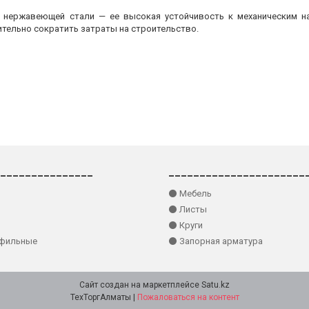
з нержавеющей стали — ее высокая устойчивость к механическим на
ительно сократить затраты на строительство.
_______________
______________________
⚫ Мебель
⚫ Листы
⚫ Круги
офильные
⚫ Запорная арматура
Сайт создан на маркетплейсе
Satu.kz
ТехТоргАлматы |
Пожаловаться на контент