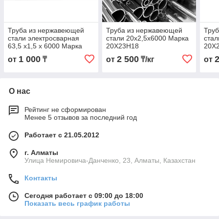
Труба из нержавеющей
Труба из нержавеющей
Тру
стали электросварная
стали 20х2,5х6000 Марка
стал
63,5 х1,5 х 6000 Марка
20Х23Н18
20Х
20Х23Н18
1 000
2 500
от
₸
от
₸/кг
от
О нас
Рейтинг не сформирован
Менее 5 отзывов за последний год
Работает с 21.05.2012
г. Алматы
Улица Немировича-Данченко, 23, Алматы, Казахстан
Контакты
Сегодня работает с 09:00 до 18:00
Показать весь график работы