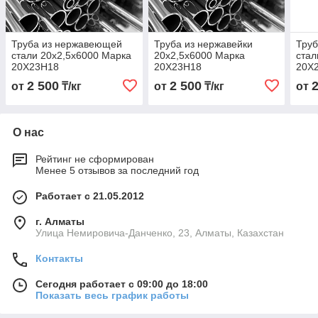
Труба из нержавеющей
Труба из нержавейки
Тру
стали 20х2,5х6000 Марка
20х2,5х6000 Марка
стал
20Х23Н18
20Х23Н18
20Х
2 500
2 500
от
₸/кг
от
₸/кг
от
О нас
Рейтинг не сформирован
Менее 5 отзывов за последний год
Работает с 21.05.2012
г. Алматы
Улица Немировича-Данченко, 23, Алматы, Казахстан
Контакты
Сегодня работает с 09:00 до 18:00
Показать весь график работы