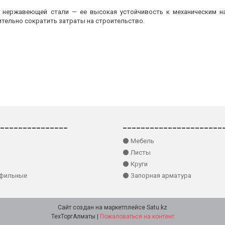
з нержавеющей стали — ее высокая устойчивость к механическим на
ительно сократить затраты на строительство.
_______________
______________________
⚫ Мебель
⚫ Листы
⚫ Круги
офильные
⚫ Запорная арматура
Сайт создан на маркетплейсе
Satu.kz
ТехТоргАлматы |
Пожаловаться на контент