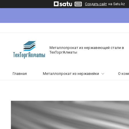
Создать сайт
на Satu.kz
Металлопрокат из нержавеющей стали в
ТехТоргАлматы
Главная
Металлопрокат из нержавейки
О ком