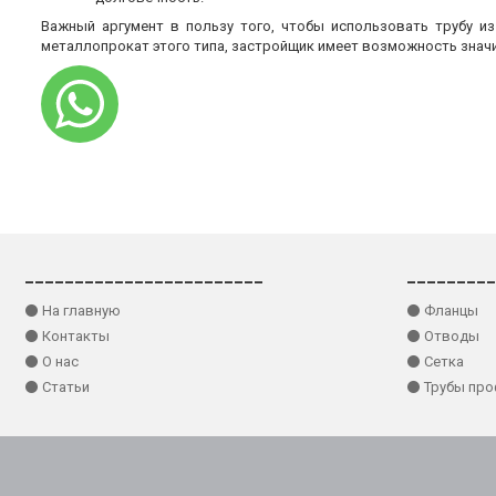
Важный аргумент в пользу того, чтобы использовать трубу и
металлопрокат этого типа, застройщик имеет возможность знач
________________________
_________
⚫ На главную
⚫ Фланцы
⚫ Контакты
⚫ Отводы
⚫ О нас
⚫ Сетка
⚫ Статьи
⚫ Трубы пр