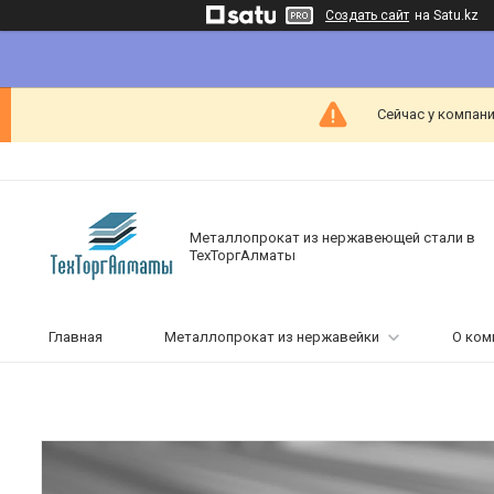
Создать сайт
на Satu.kz
Сейчас у компани
Металлопрокат из нержавеющей стали в
ТехТоргАлматы
Главная
Металлопрокат из нержавейки
О ком