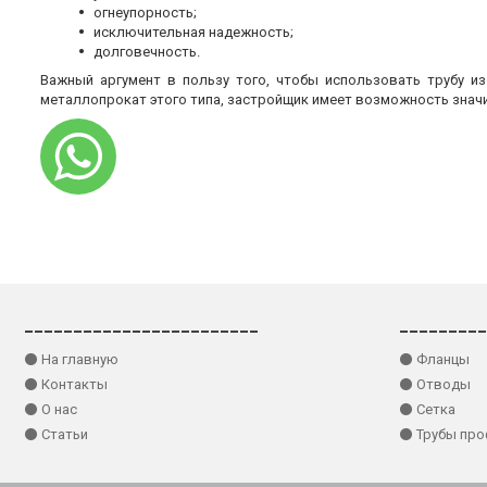
огнеупорность;
исключительная надежность;
долговечность.
Важный аргумент в пользу того, чтобы использовать трубу и
металлопрокат этого типа, застройщик имеет возможность знач
________________________
_________
⚫ На главную
⚫ Фланцы
⚫ Контакты
⚫ Отводы
⚫ О нас
⚫ Сетка
⚫ Статьи
⚫ Трубы пр