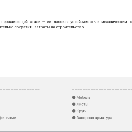
з нержавеющей стали — ее высокая устойчивость к механическим на
ительно сократить затраты на строительство.
_______________
______________________
⚫ Мебель
⚫ Листы
⚫ Круги
офильные
⚫ Запорная арматура