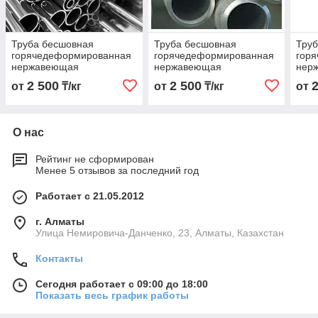
Труба бесшовная
Труба бесшовная
Тру
горячедеформированная
горячедеформированная
гор
нержавеющая
нержавеющая
нер
18х3,0х6000 Марка
159х5,0х6000 Марка
108х
2 500
2 500
от
₸/кг
от
₸/кг
от
03Х17Н14М3
03Х17Н14М3
03Х
О нас
Рейтинг не сформирован
Менее 5 отзывов за последний год
Работает с 21.05.2012
г. Алматы
Улица Немировича-Данченко, 23, Алматы, Казахстан
Контакты
Сегодня работает с 09:00 до 18:00
Показать весь график работы