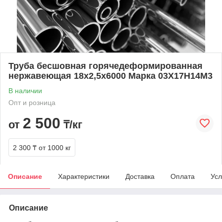
Труба бесшовная горячедеформированная
нержавеющая 18х2,5х6000 Марка 03Х17Н14М3
В наличии
Опт и розница
2 500
от
₸/кг
2 300 ₸
от 1000 кг
Описание
Характеристики
Доставка
Оплата
Усл
Описание