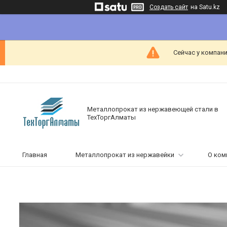
Создать сайт
на Satu.kz
Сейчас у компани
Металлопрокат из нержавеющей стали в
ТехТоргАлматы
Главная
Металлопрокат из нержавейки
О ком