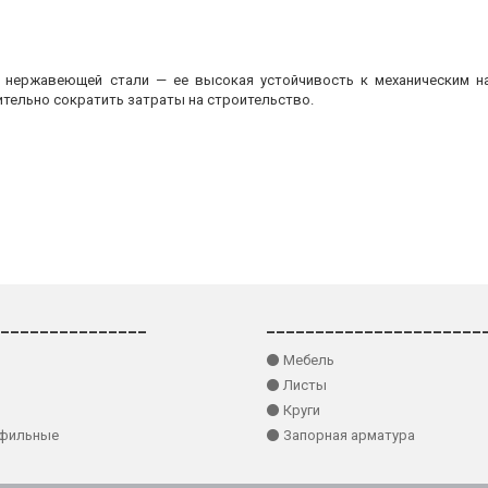
з нержавеющей стали — ее высокая устойчивость к механическим на
ительно сократить затраты на строительство.
_______________
______________________
⚫ Мебель
⚫ Листы
⚫ Круги
офильные
⚫ Запорная арматура