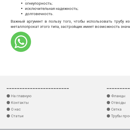
огнеупорность;
исключительная надежность;
долговечность.
Важный аргумент в пользу того, чтобы использовать трубу и
металлопрокат этого типа, застройщик имеет возможность знач
________________________
_________
⚫ На главную
⚫ Фланцы
⚫ Контакты
⚫ Отводы
⚫ О нас
⚫ Сетка
⚫ Статьи
⚫ Трубы пр