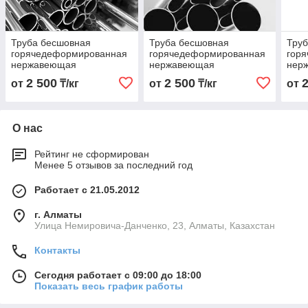
Труба бесшовная
Труба бесшовная
Тру
горячедеформированная
горячедеформированная
гор
нержавеющая
нержавеющая
нер
25х2,5х6000 Марка AISI
32х2,5х6000 Марка AISI
20х2
2 500
2 500
от
₸/кг
от
₸/кг
от
316 L
316 L
316 
О нас
Рейтинг не сформирован
Менее 5 отзывов за последний год
Работает с 21.05.2012
г. Алматы
Улица Немировича-Данченко, 23, Алматы, Казахстан
Контакты
Сегодня работает с 09:00 до 18:00
Показать весь график работы