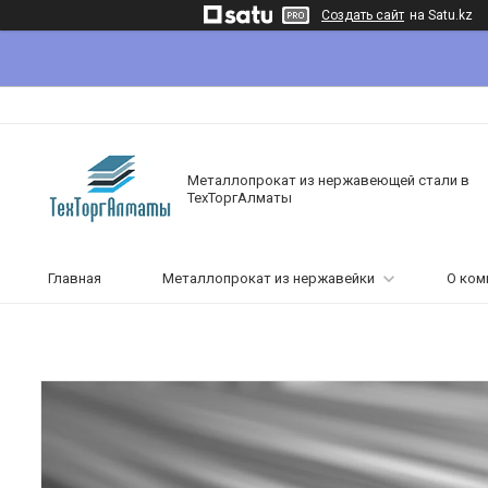
Создать сайт
на Satu.kz
Металлопрокат из нержавеющей стали в
ТехТоргАлматы
Главная
Металлопрокат из нержавейки
О ком