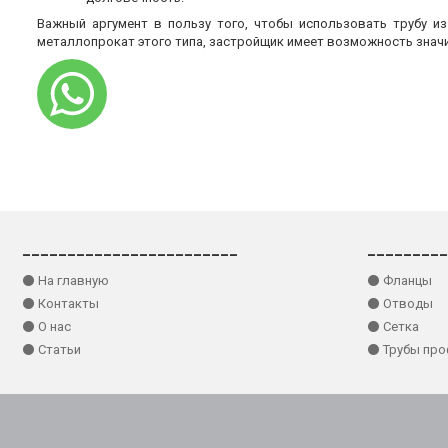
Важный аргумент в пользу того, чтобы использовать трубу и
металлопрокат этого типа, застройщик имеет возможность знач
________________________
_________
⚫ На главную
⚫ Фланцы
⚫ Контакты
⚫ Отводы
⚫ О нас
⚫ Сетка
⚫ Статьи
⚫ Трубы пр