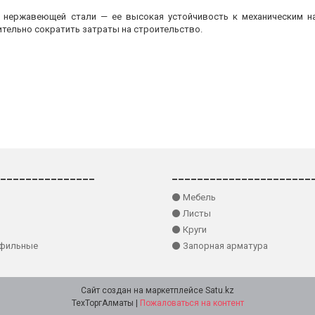
з нержавеющей стали — ее высокая устойчивость к механическим на
ительно сократить затраты на строительство.
_______________
______________________
⚫ Мебель
⚫ Листы
⚫ Круги
офильные
⚫ Запорная арматура
Сайт создан на маркетплейсе
Satu.kz
ТехТоргАлматы |
Пожаловаться на контент