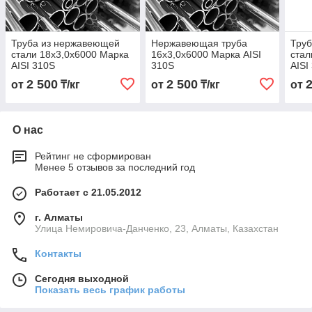
Труба из нержавеющей
Нержавеющая труба
Тру
стали 18х3,0х6000 Марка
16х3,0х6000 Марка AISI
стал
AISI 310S
310S
AISI
2 500
2 500
от
₸/кг
от
₸/кг
от
О нас
Рейтинг не сформирован
Менее 5 отзывов за последний год
Работает с 21.05.2012
г. Алматы
Улица Немировича-Данченко, 23, Алматы, Казахстан
Контакты
Сегодня выходной
Показать весь график работы