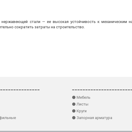
з нержавеющей стали — ее высокая устойчивость к механическим на
ительно сократить затраты на строительство.
_______________
______________________
⚫ Мебель
⚫ Листы
⚫ Круги
офильные
⚫ Запорная арматура