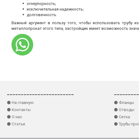
огнеупорность;
исключительная надежность;
долговечность.
Важный аргумент в пользу того, чтобы использовать трубу и
металлопрокат этого типа, застройщик имеет возможность знач
________________________
_________
⚫ На главную
⚫ Фланцы
⚫ Контакты
⚫ Отводы
⚫ О нас
⚫ Сетка
⚫ Статьи
⚫ Трубы пр