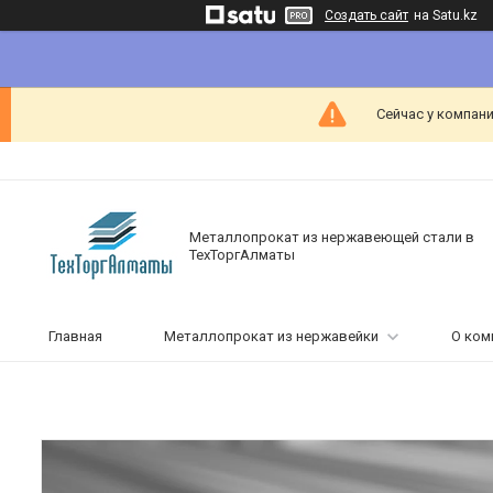
Создать сайт
на Satu.kz
Сейчас у компани
Металлопрокат из нержавеющей стали в
ТехТоргАлматы
Главная
Металлопрокат из нержавейки
О ком