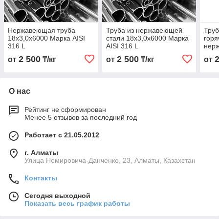
Нержавеющая труба
Труба из нержавеющей
Тру
18х3,0х6000 Марка AISI
стали 18х3,0х6000 Марка
гор
316 L
AISI 316 L
нер
18х3
2 500
2 500
от
₸/кг
от
₸/кг
от
316 
О нас
Рейтинг не сформирован
Менее 5 отзывов за последний год
Работает с 21.05.2012
г. Алматы
Улица Немировича-Данченко, 23, Алматы, Казахстан
Контакты
Сегодня выходной
Показать весь график работы