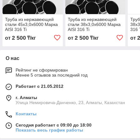
Труба из нержавеющей
Труба из нержавеющей
Труб
стали 45х3,0х6000 Марка
стали 38х3,0х6000 Марка
38х3
AISI 316 Ti
AISI 316 Ti
316 
2 500
2 500
от
₸/кг
от
₸/кг
от
О нас
Рейтинг не сформирован
Менее 5 отзывов за последний год
Работает с 21.05.2012
г. Алматы
Улица Немировича-Данченко, 23, Алматы, Казахстан
Контакты
Сегодня работает с 09:00 до 18:00
Показать весь график работы