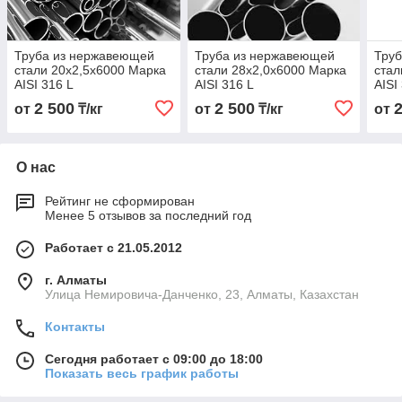
Труба из нержавеющей
Труба из нержавеющей
Тру
стали 20х2,5х6000 Марка
стали 28х2,0х6000 Марка
стал
AISI 316 L
AISI 316 L
AISI
2 500
2 500
от
₸/кг
от
₸/кг
от
О нас
Рейтинг не сформирован
Менее 5 отзывов за последний год
Работает с 21.05.2012
г. Алматы
Улица Немировича-Данченко, 23, Алматы, Казахстан
Контакты
Сегодня работает с 09:00 до 18:00
Показать весь график работы