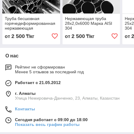
Труба бесшовная
Нержавеющая труба
Нер
горячедеформированная
28х2,0х6000 Марка AISI
25х2
нержавеющая
304
304
20х2,0х6000 Марка AISI
2 500
2 500
от
₸/кг
от
₸/кг
от
304
О нас
Рейтинг не сформирован
Менее 5 отзывов за последний год
Работает с 21.05.2012
г. Алматы
Улица Немировича-Данченко, 23, Алматы, Казахстан
Контакты
Сегодня работает с 09:00 до 18:00
Показать весь график работы