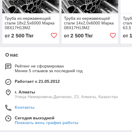
Труба из нержавеющей
Труба из нержавеющей
Тру
стали 18х2,5х6000 Марка
стали 14х2,0х6000 Марка
стал
08Х17Н13М2
08Х17Н13М2
63,5
08Х
2 500
2 500
от
₸/кг
от
₸/кг
от
О нас
Рейтинг не сформирован
Менее 5 отзывов за последний год
Работает с 21.05.2012
г. Алматы
Улица Немировича-Данченко, 23, Алматы, Казахстан
Контакты
Сегодня выходной
Показать весь график работы