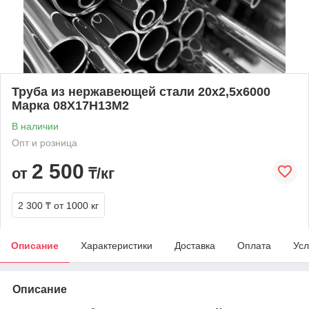
Труба из нержавеющей стали 20х2,5х6000
Марка 08Х17Н13М2
В наличии
Опт и розница
2 500
от
₸/кг
2 300 ₸
от 1000 кг
Описание
Характеристики
Доставка
Оплата
Усл
Описание