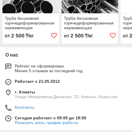
Труба бесшовная
Труба бесшовная
Тру
горячедеформированная
горячедеформированная
гор
нержавеющая
нержавеющая
нер
32х2,5х6000 Марка
20х2,0х6000 Марка
159х
2 500
2 500
от
₸/кг
от
₸/кг
от
20Х23Н18
20Х23Н18
20Х
О нас
Рейтинг не сформирован
Менее 5 отзывов за последний год
Работает с 21.05.2012
г. Алматы
Улица Немировича-Данченко, 23, Алматы, Казахстан
Контакты
Сегодня работает с 09:00 до 18:00
Показать весь график работы