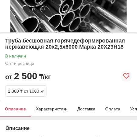
Труба бесшовная горячедеформированная
нержавеющая 20х2,5х6000 Марка 20Х23Н18
В наличии
Опт и розница
2 500
от
₸/кг
2 300 ₸
от 1000 кг
Описание
Характеристики
Доставка
Оплата
Усл
Описание