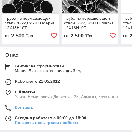
Труба из нержавеющей
Труба из нержавеющей
Тру
стали 42х2,0х6000 Марка
стали 18х2,5х6000 Марка
стал
12Х18Н10Т
12Х18Н10Т
12Х
2 500
2 500
от
₸/кг
от
₸/кг
от
О нас
Рейтинг не сформирован
Менее 5 отзывов за последний год
Работает с 21.05.2012
г. Алматы
Улица Немировича-Данченко, 23, Алматы, Казахстан
Контакты
Сегодня работает с 09:00 до 18:00
Показать весь график работы