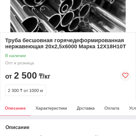
Труба бесшовная горячедеформированная
нержавеющая 20х2,5х6000 Марка 12Х18Н10Т
В наличии
Опт и розница
2 500
от
₸/кг
2 300 ₸
от 1000 кг
Описание
Характеристики
Доставка
Оплата
Усл
Описание