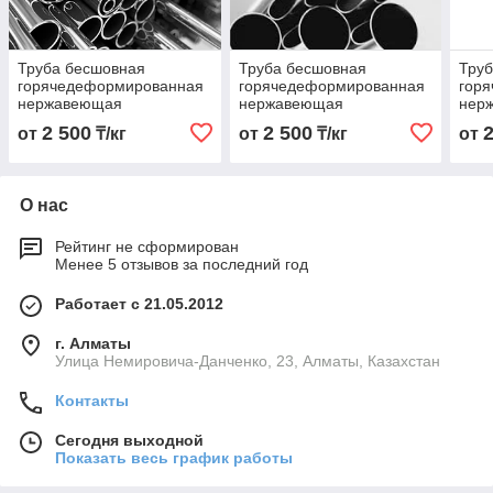
Труба бесшовная
Труба бесшовная
Тру
горячедеформированная
горячедеформированная
гор
нержавеющая
нержавеющая
нер
20х2,0х6000 Марка
42х2,0х6000 Марка
18х2
2 500
2 500
от
₸/кг
от
₸/кг
от
12Х18Н10Т
12Х18Н10Т
12Х
О нас
Рейтинг не сформирован
Менее 5 отзывов за последний год
Работает с 21.05.2012
г. Алматы
Улица Немировича-Данченко, 23, Алматы, Казахстан
Контакты
Сегодня выходной
Показать весь график работы