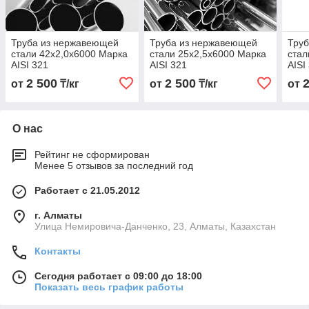
Труба из нержавеющей
Труба из нержавеющей
Тру
стали 42х2,0х6000 Марка
стали 25х2,5х6000 Марка
стал
AISI 321
AISI 321
AISI
2 500
2 500
от
₸/кг
от
₸/кг
от
О нас
Рейтинг не сформирован
Менее 5 отзывов за последний год
Работает с 21.05.2012
г. Алматы
Улица Немировича-Данченко, 23, Алматы, Казахстан
Контакты
Сегодня работает с 09:00 до 18:00
Показать весь график работы