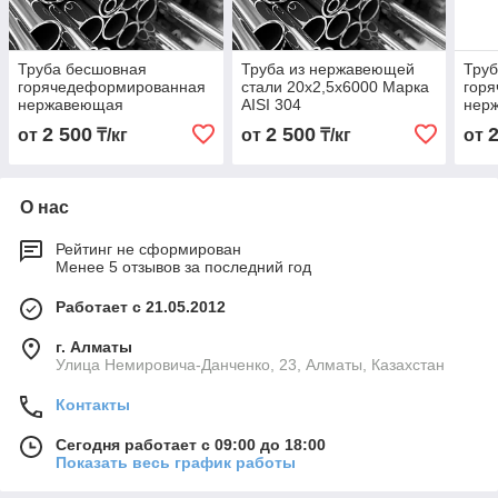
Труба бесшовная
Труба из нержавеющей
Тру
горячедеформированная
стали 20х2,5х6000 Марка
гор
нержавеющая
AISI 304
нер
20х2,0х6000 Марка AISI
20х2
2 500
2 500
от
₸/кг
от
₸/кг
от
304
304
О нас
Рейтинг не сформирован
Менее 5 отзывов за последний год
Работает с 21.05.2012
г. Алматы
Улица Немировича-Данченко, 23, Алматы, Казахстан
Контакты
Сегодня работает с 09:00 до 18:00
Показать весь график работы