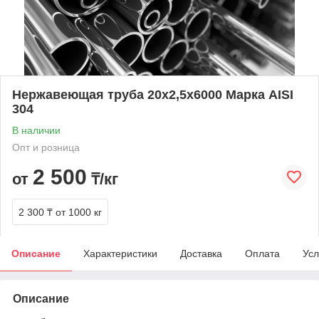
Нержавеющая труба 20х2,5х6000 Марка AISI
304
В наличии
Опт и розница
2 500
от
₸/кг
2 300 ₸
от 1000 кг
Описание
Характеристики
Доставка
Оплата
Усл
Описание