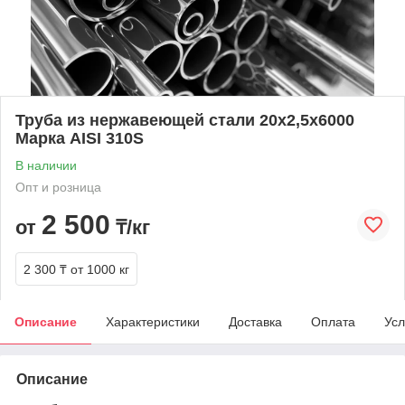
Труба из нержавеющей стали 20х2,5х6000
Марка AISI 310S
В наличии
Опт и розница
2 500
от
₸/кг
2 300 ₸
от 1000 кг
Описание
Характеристики
Доставка
Оплата
Усл
Описание