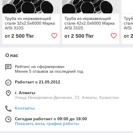
Труба из нержавеющей
Труба из нержавеющей
Тру
стали 32х2,5х6000 Марка
стали 42х2,0х6000 Марка
стал
AISI 310S
AISI 310S
AISI
2 500
2 500
от
₸/кг
от
₸/кг
от
О нас
Рейтинг не сформирован
Менее 5 отзывов за последний год
Работает с 21.05.2012
г. Алматы
Улица Немировича-Данченко, 23, Алматы, Казахстан
Контакты
Сегодня работает с 09:00 до 18:00
Показать весь график работы