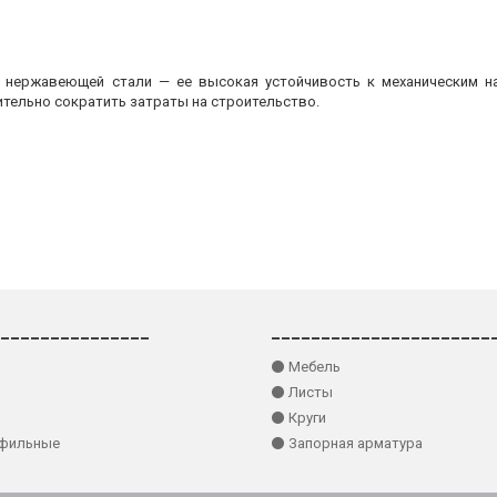
з нержавеющей стали — ее высокая устойчивость к механическим на
ительно сократить затраты на строительство.
_______________
______________________
⚫ Мебель
⚫ Листы
⚫ Круги
офильные
⚫ Запорная арматура