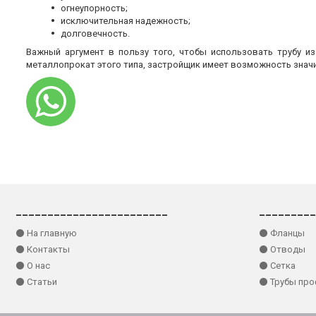
огнеупорность;
исключительная надежность;
долговечность.
Важный аргумент в пользу того, чтобы использовать трубу и
металлопрокат этого типа, застройщик имеет возможность знач
________________________
_________
⚫ На главную
⚫ Фланцы
⚫ Контакты
⚫ Отводы
⚫ О нас
⚫ Сетка
⚫ Статьи
⚫ Трубы пр