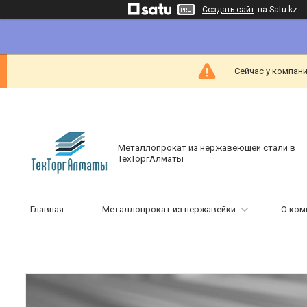
Создать сайт
на Satu.kz
Сейчас у компани
Металлопрокат из нержавеющей стали в
ТехТоргАлматы
Главная
Металлопрокат из нержавейки
О ком