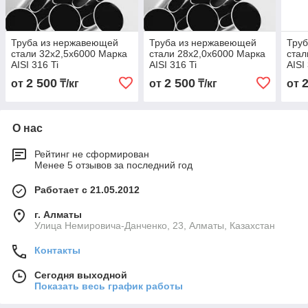
Труба из нержавеющей
Труба из нержавеющей
Тру
стали 32х2,5х6000 Марка
стали 28х2,0х6000 Марка
стал
AISI 316 Ti
AISI 316 Ti
AISI
2 500
2 500
от
₸/кг
от
₸/кг
от
О нас
Рейтинг не сформирован
Менее 5 отзывов за последний год
Работает с 21.05.2012
г. Алматы
Улица Немировича-Данченко, 23, Алматы, Казахстан
Контакты
Сегодня выходной
Показать весь график работы