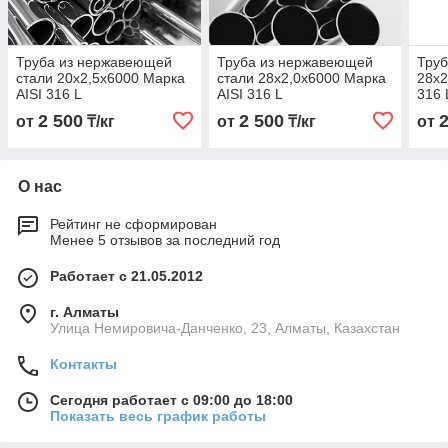
Труба из нержавеющей
Труба из нержавеющей
Труб
стали 20х2,5х6000 Марка
стали 28х2,0х6000 Марка
28х2
AISI 316 L
AISI 316 L
316 
2 500
2 500
от
₸/кг
от
₸/кг
от
О нас
Рейтинг не сформирован
Менее 5 отзывов за последний год
Работает с 21.05.2012
г. Алматы
Улица Немировича-Данченко, 23, Алматы, Казахстан
Контакты
Сегодня работает с 09:00 до 18:00
Показать весь график работы