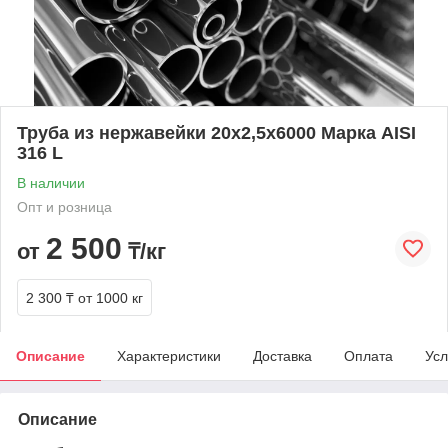
Труба из нержавейки 20х2,5х6000 Марка AISI
316 L
В наличии
Опт и розница
2 500
от
₸/кг
2 300 ₸
от 1000 кг
Описание
Характеристики
Доставка
Оплата
Усл
Описание