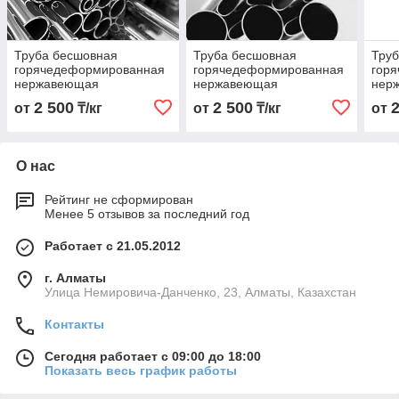
Труба бесшовная
Труба бесшовная
Тру
горячедеформированная
горячедеформированная
гор
нержавеющая
нержавеющая
нер
25х2,5х6000 Марка AISI
32х2,5х6000 Марка AISI
20х2
2 500
2 500
от
₸/кг
от
₸/кг
от
316 L
316 L
316 
О нас
Рейтинг не сформирован
Менее 5 отзывов за последний год
Работает с 21.05.2012
г. Алматы
Улица Немировича-Данченко, 23, Алматы, Казахстан
Контакты
Сегодня работает с 09:00 до 18:00
Показать весь график работы