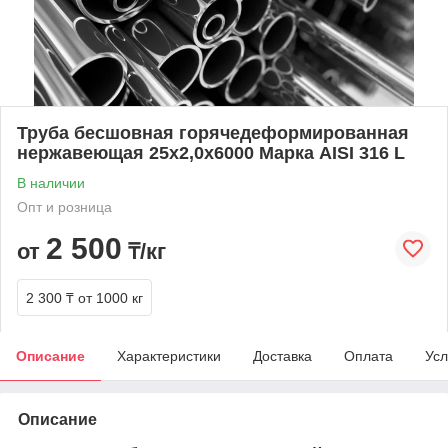
Труба бесшовная горячедеформированная
нержавеющая 25х2,0х6000 Марка AISI 316 L
В наличии
Опт и розница
2 500
от
₸/кг
2 300 ₸
от 1000 кг
Описание
Характеристики
Доставка
Оплата
Усл
Описание